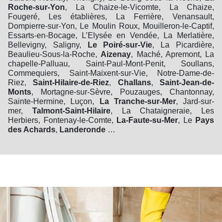
Roche-sur-Yon
, La Chaize-le-Vicomte, La Chaize,
Fougeré, Les établières, La Ferrière, Venansault,
Dompierre-sur-Yon, Le Moulin Roux, Mouilleron-le-Captif,
Essarts-en-Bocage, L’Elysée en Vendée, La Merlatière,
Bellevigny, Saligny,
Le Poiré-sur-Vie
, La Picardière,
Beaulieu-Sous-la-Roche,
Aizenay
, Maché, Apremont, La
chapelle-Palluau, Saint-Paul-Mont-Penit, Soullans,
Commequiers, Saint-Maixent-sur-Vie, Notre-Dame-de-
Riez,
Saint-Hilaire-de-Riez
,
Challans
,
Saint-Jean-de-
Monts
, Mortagne-sur-Sèvre, Pouzauges, Chantonnay,
Sainte-Hermine, Luçon,
La Tranche-sur-Mer
, Jard-sur-
mer,
Talmont-Saint-Hilaire
, La Chataigneraie, Les
Herbiers, Fontenay-le-Comte,
La-Faute-su-Mer
, Le
Pays
des Achards
,
Landeronde
…