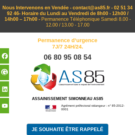
Nous Intervenons en Vendée -
contact@as85.fr
-
02 51 34
92 46
- Horaire du Lundi au Vendredi de 8h00 - 12h00 /
14h00 – 17h00 -
Permanence Téléphonique Samedi 8.00 -
12.00 / 13.00 - 17.00
Permanence d’urgence
7J/7 24H/24.
06 80 95 08 54
ASSAINISSEMENT SIMONNEAU AS85
Agrément préfectoral vidangeur : n° 85-2012-
0001
JE SOUHAITE ÊTRE RAPPELÉ