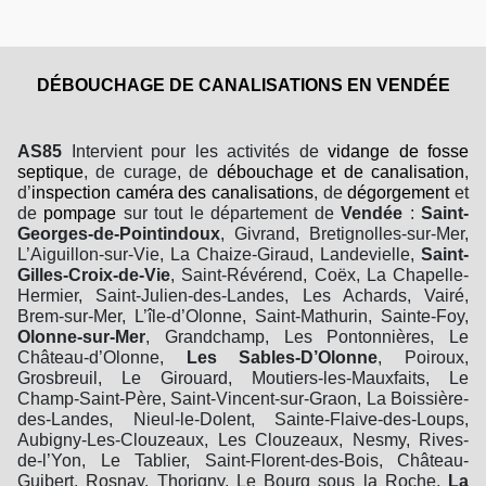
DÉBOUCHAGE DE CANALISATIONS
EN VENDÉE
AS85
Intervient pour les activités de
vidange de fosse
septique
, de curage, de
débouchage et de canalisation
,
d’
inspection caméra des canalisations
, de
dégorgement
et
de
pompage
sur tout le département de
Vendée
:
Saint-
Georges-de-Pointindoux
, Givrand, Bretignolles-sur-Mer,
L’Aiguillon-sur-Vie, La Chaize-Giraud, Landevielle,
Saint-
Gilles-Croix-de-Vie
, Saint-Révérend, Coëx, La Chapelle-
Hermier, Saint-Julien-des-Landes, Les Achards, Vairé,
Brem-sur-Mer, L’île-d’Olonne, Saint-Mathurin, Sainte-Foy,
Olonne-sur-Mer
, Grandchamp, Les Pontonnières, Le
Château-d’Olonne,
Les Sables-D’Olonne
, Poiroux,
Grosbreuil, Le Girouard, Moutiers-les-Mauxfaits, Le
Champ-Saint-Père, Saint-Vincent-sur-Graon, La Boissière-
des-Landes, Nieul-le-Dolent, Sainte-Flaive-des-Loups,
Aubigny-Les-Clouzeaux, Les Clouzeaux, Nesmy, Rives-
de-l’Yon, Le Tablier, Saint-Florent-des-Bois, Château-
Guibert, Rosnay, Thorigny, Le Bourg sous la Roche,
La