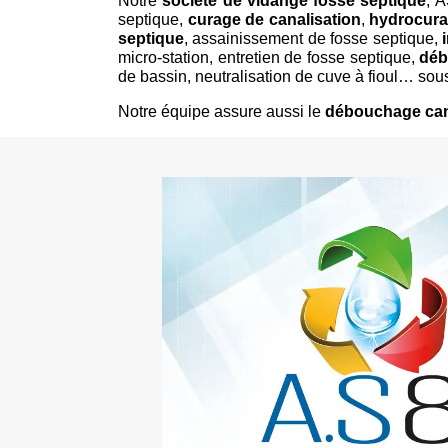
Notre
société de vidange fosse septique
, 
septique,
curage de canalisation
,
hydrocura
septique
, assainissement de fosse septique,
micro-station, entretien de fosse septique,
déb
de bassin, neutralisation de cuve à fioul… so
Notre équipe assure aussi le
débouchage can