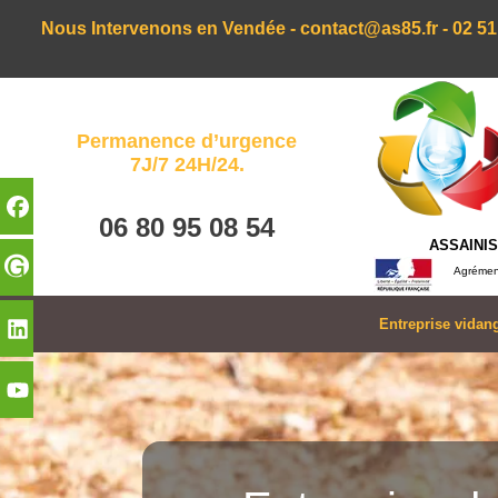
Nous Intervenons en Vendée -
contact@as85.fr
-
02 51
Permanence d’urgence
7J/7 24H/24.
06 80 95 08 54
ASSAINI
Agrément
Entreprise vidan