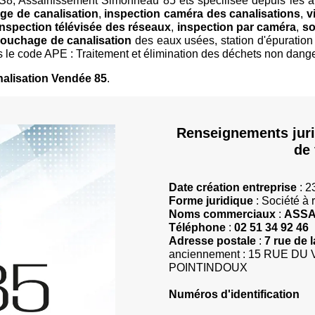
AS8, Assainissement Simonneau 85 ets spécilisée depuis les 
ge de canalisation
,
inspection caméra des canalisations
,
v
inspection télévisée des réseaux
,
inspection par caméra
,
so
ouchage de canalisation
des eaux usées, station d'épuration 
us le code APE : Traitement et élimination des déchets non dang
alisation Vendée 85
.
Renseignements juri
de 
Date création entreprise
: 2
Forme juridique
: Société à 
Noms commerciaux
:
ASSA
Téléphone
:
02 51 34 92 46
Adresse postale
:
7 rue de
anciennement : 15 RUE D
POINTINDOUX
Numéros d'identification