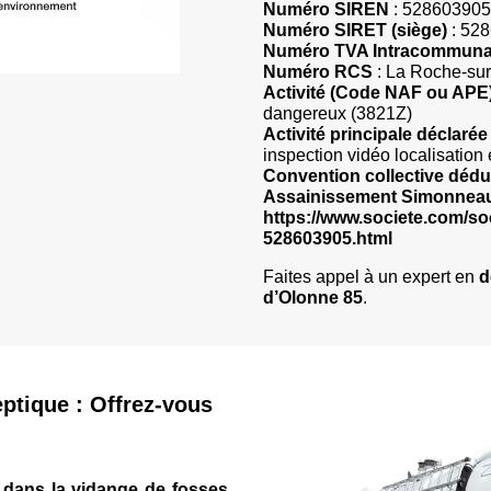
Numéro SIREN
: 528603905
Numéro SIRET (siège)
: 52
Numéro TVA Intracommuna
Numéro RCS
: La Roche-su
Activité (Code NAF ou APE
dangereux (3821Z)
Activité principale déclarée
inspection vidéo localisation 
Convention collective dédu
Assainissement Simonneau
https://www.societe.com/s
528603905.html
Faites appel à un expert en
d
d’Olonne 85
.
ptique : Offrez-vous
e dans la vidange de fosses