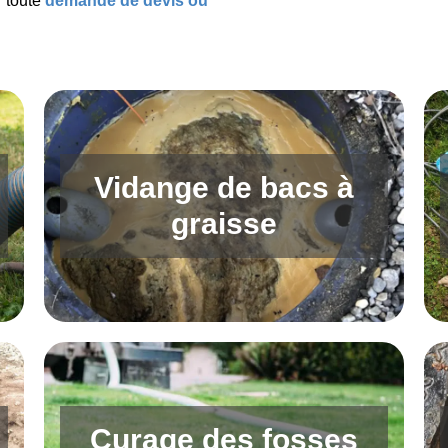
 toute
demande de devis ou
Vidange de bacs à
graisse
Curage des fosses