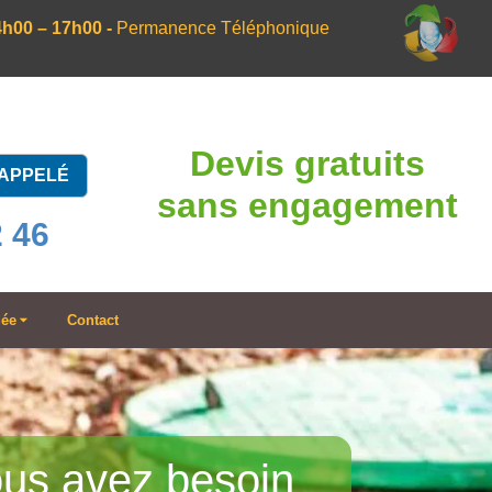
4h00 – 17h00 -
Permanence Téléphonique
Devis gratuits
RAPPELÉ
sans engagement
2 46
dée
Contact
us avez besoin