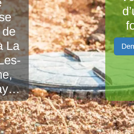
e
d’
sse
f
 de
à La
Dem
Les-
ne,
nay…