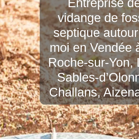
Entreprise d
vidange de fo
septique autour
moi en Vendée 
Roche-sur-Yon, 
Sables-d’Olon
Challans, Aize