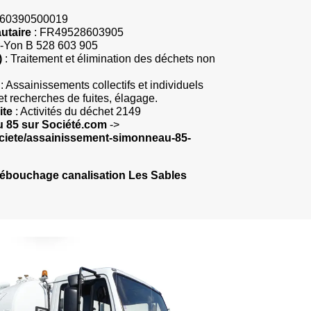
860390500019
utaire
: FR49528603905
r-Yon B 528 603 905
)
: Traitement et élimination des déchets non
: Assainissements collectifs et individuels
et recherches de fuites, élagage.
ite
: Activités du déchet 2149
 85 sur Société.com
->
ociete/assainissement-simonneau-85-
ébouchage canalisation Les Sables