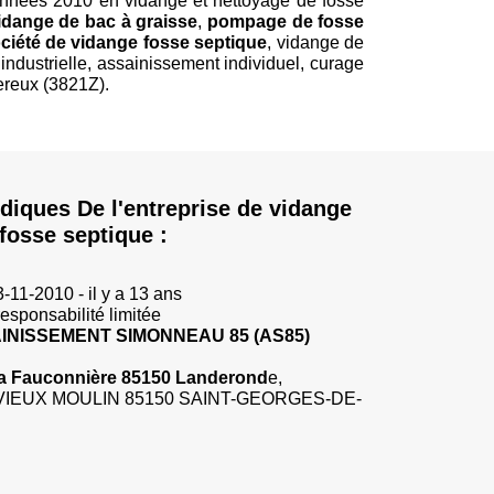
années 2010 en vidange et nettoyage de fosse
idange de bac à graisse
,
pompage de fosse
ciété de
vidange fosse septique
, vidange de
industrielle, assainissement individuel, curage
ereux (3821Z).
diques De l'entreprise de vidange
fosse septique :
3-11-2010 - il y a 13 ans
responsabilité limitée
INISSEMENT SIMONNEAU 85 (AS85
)
 la Fauconnière 85150 Landerond
e,
U VIEUX MOULIN 85150 SAINT-GEORGES-DE-